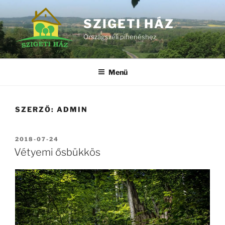
Tartalomhoz
SZIGETI HÁZ
Országszéli pihenéshez
Menü
SZERZŐ:
ADMIN
BEKÜLDVE:
2018-07-24
Vétyemi ősbükkös