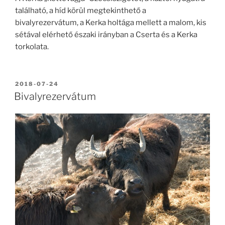
található, a híd körül megtekinthető a
bivalyrezervátum, a Kerka holtága mellett a malom, kis
sétával elérhető északi irányban a Cserta és a Kerka
torkolata.
BEKÜLDVE:
2018-07-24
Bivalyrezervátum