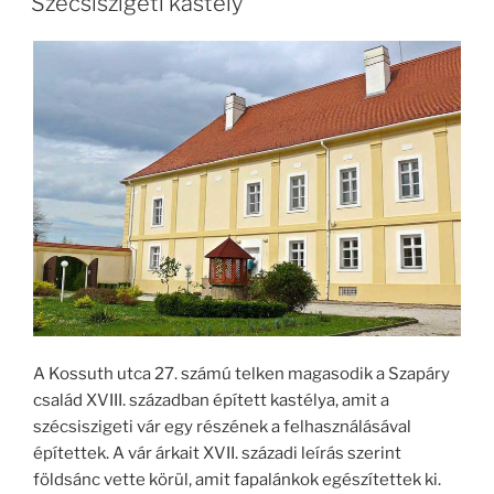
Szécsiszigeti kastély
A Kossuth utca 27. számú telken magasodik a Szapáry
család XVIII. században épített kastélya, amit a
szécsiszigeti vár egy részének a felhasználásával
építettek. A vár árkait XVII. századi leírás szerint
földsánc vette körül, amit fapalánkok egészítettek ki.