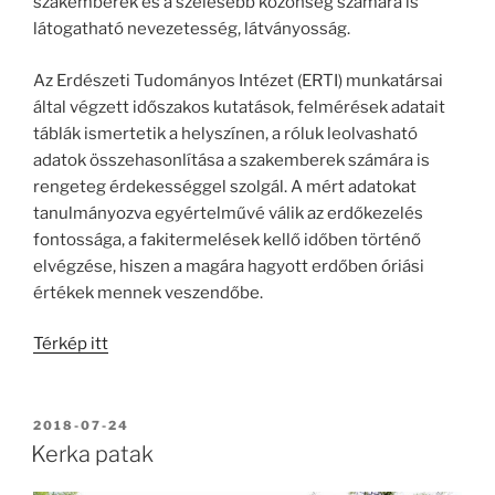
szakemberek és a szélesebb közönség számára is
látogatható nevezetesség, látványosság.
Az Erdészeti Tudományos Intézet (ERTI) munkatársai
által végzett időszakos kutatások, felmérések adatait
táblák ismertetik a helyszínen, a róluk leolvasható
adatok összehasonlítása a szakemberek számára is
rengeteg érdekességgel szolgál. A mért adatokat
tanulmányozva egyértelművé válik az erdőkezelés
fontossága, a fakitermelések kellő időben történő
elvégzése, hiszen a magára hagyott erdőben óriási
értékek mennek veszendőbe.
Térkép itt
BEKÜLDVE:
2018-07-24
Kerka patak