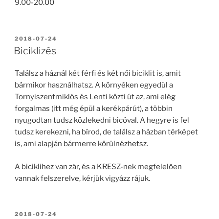
9.00-20.00
BEKÜLDVE:
2018-07-24
Biciklizés
Találsz a háznál két férfi és két női biciklit is, amit
bármikor használhatsz. A környéken egyedül a
Tornyiszentmiklós és Lenti közti út az, ami elég
forgalmas (itt még épül a kerékpárút), a többin
nyugodtan tudsz közlekedni bicóval. A hegyre is fel
tudsz kerekezni, ha bírod, de találsz a házban térképet
is, ami alapján bármerre körülnézhetsz.
A biciklihez van zár, és a KRESZ-nek megfelelően
vannak felszerelve, kérjük vigyázz rájuk.
BEKÜLDVE:
2018-07-24