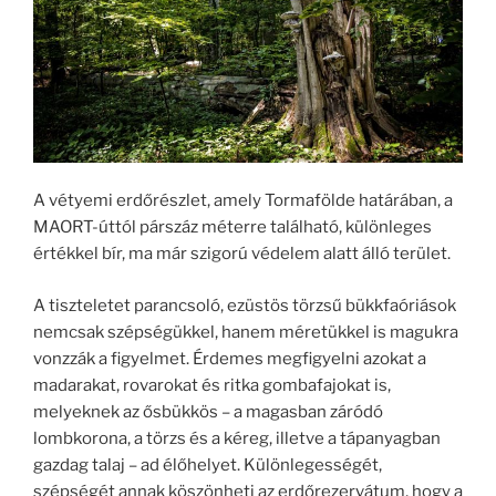
A vétyemi erdőrészlet, amely Tormafölde határában, a
MAORT-úttól párszáz méterre található, különleges
értékkel bír, ma már szigorú védelem alatt álló terület.
A tiszteletet parancsoló, ezüstös törzsű bükkfaóriások
nemcsak szépségükkel, hanem méretükkel is magukra
vonzzák a figyelmet. Érdemes megfigyelni azokat a
madarakat, rovarokat és ritka gombafajokat is,
melyeknek az ősbükkös – a magasban záródó
lombkorona, a törzs és a kéreg, illetve a tápanyagban
gazdag talaj – ad élőhelyet. Különlegességét,
szépségét annak köszönheti az erdőrezervátum, hogy a