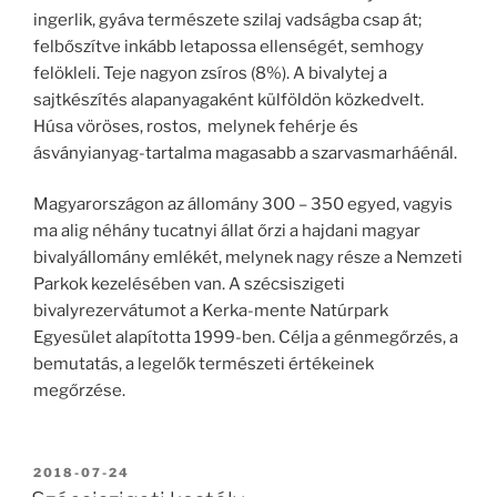
ingerlik, gyáva természete szilaj vadságba csap át;
felbőszítve inkább letapossa ellenségét, semhogy
felökleli. Teje nagyon zsíros (8%). A bivalytej a
sajtkészítés alapanyagaként külföldön közkedvelt.
Húsa vöröses, rostos, melynek fehérje és
ásványianyag-tartalma magasabb a szarvasmarháénál.
Magyarországon az állomány 300 – 350 egyed, vagyis
ma alig néhány tucatnyi állat őrzi a hajdani magyar
bivalyállomány emlékét, melynek nagy része a Nemzeti
Parkok kezelésében van. A szécsiszigeti
bivalyrezervátumot a Kerka-mente Natúrpark
Egyesület alapította 1999-ben. Célja a génmegőrzés, a
bemutatás, a legelők természeti értékeinek
megőrzése.
BEKÜLDVE:
2018-07-24