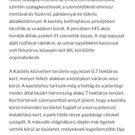
szintén szalagkeretesek, a szemöldöknél ehinusz
mintával és füzérrel, párkánnyal és tükrös
ablakköténnyel. A kastély bolthajtásos pincéjében
tárolták az uradalom borát. A pincében 145 akós
hordók álltak, ezeket itt szerelték össze. A régi kapuzat
alját rúdfával rakták ki, az udvar egyébként kaviccsal
volt felszórva, közepén kút állt, körülötte
orgonabokrok.
A Kastély közvetlen területe egy közel 0,7 hektáros
kert, melyet félkör alakban a középkori várárok vesz
körül. A kastélyhoz tartozik még a holtág és a jelenlegi
meder által bezárt háromszög alakú 7 hektáros terület.
Kerttörténeti szempontból annyit jelent, hogy a kastély
körül minimális területet foglalt el a korra jellemző
kialakítású kert, a park többi része gazdasági célokat
szolgált. A második világháború idején már ligetek
vették körül az épületet, melyeknek legjellemzőbb fája