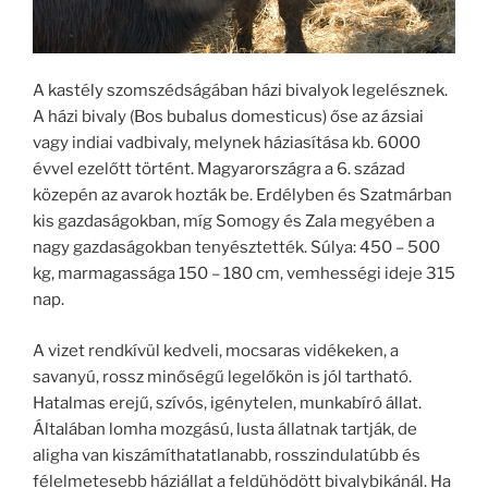
A kastély szomszédságában házi bivalyok legelésznek.
A házi bivaly (Bos bubalus domesticus) őse az ázsiai
vagy indiai vadbivaly, melynek háziasítása kb. 6000
évvel ezelőtt történt. Magyarországra a 6. század
közepén az avarok hozták be. Erdélyben és Szatmárban
kis gazdaságokban, míg Somogy és Zala megyében a
nagy gazdaságokban tenyésztették. Súlya: 450 – 500
kg, marmagassága 150 – 180 cm, vemhességi ideje 315
nap.
A vizet rendkívül kedveli, mocsaras vidékeken, a
savanyú, rossz minőségű legelőkön is jól tartható.
Hatalmas erejű, szívós, igénytelen, munkabíró állat.
Általában lomha mozgású, lusta állatnak tartják, de
aligha van kiszámíthatatlanabb, rosszindulatúbb és
félelmetesebb háziállat a feldühödött bivalybikánál. Ha