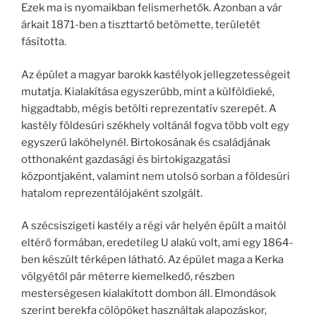
Ezek ma is nyomaikban felismerhetők. Azonban a vár
árkait 1871-ben a tiszttartó betömette, területét
fásította.
Az épület a magyar barokk kastélyok jellegzetességeit
mutatja. Kialakítása egyszerűbb, mint a külföldieké,
higgadtabb, mégis betölti reprezentatív szerepét. A
kastély földesúri székhely voltánál fogva több volt egy
egyszerű lakóhelynél. Birtokosának és családjának
otthonaként gazdasági és birtokigazgatási
központjaként, valamint nem utolsó sorban a földesúri
hatalom reprezentálójaként szolgált.
A szécsiszigeti kastély a régi vár helyén épült a maitól
eltérő formában, eredetileg U alakú volt, ami egy 1864-
ben készült térképen látható. Az épület maga a Kerka
völgyétől pár méterre kiemelkedő, részben
mesterségesen kialakított dombon áll. Elmondások
szerint berekfa cölöpöket használtak alapozáskor,