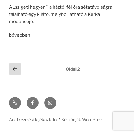
A „szigeti hegyen”, a háztól fél óra sétatávolságra
található egy kilátó, melyből látható a Kerka
medencéje.
„Szécsiszigeti
bővebben
kilátó”
Bejegyzések
Előző
Oldal
2
oldal
lapozása
Szécsiszigeti
Facebook
Instagram
vendégház
Adatkezelési tájékoztató
Köszönjük WordPress!