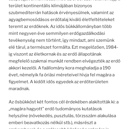
terület kontinentális klímájában bizonyos
szubmediterrán hatások érvényesülnek, valamint az
agyagbemosódásos erdőtalaj kiváló életfeltételeket
teremt az erdőknek. Az idős bükkállományban több
mint negyven éve semmilyen erdőgazdálkodási
tevékenység nem történt, így mindazt, ami szemünk
elé tárul, a természet formálta. Ezt megelőzően, 1984-
ig viszont az életkornak és az erdő állapotának
megfelelő szakmai munkát rendben elvégezték az erdő
akkori kezelői. A faállomány kora meghaladja a 190
évet, némelyik fa óriási méreteivel hívja fel magára a
figyelmet. A kidőlt idős egyedek az erdőterületen
maradnak.
Az ősbükköst két fontos cél érdekében alakították ki: a
„magára hagyott” erdő tudományos kutatások
helyszíne (növekedés, pusztulás, törzsszám alakulása
emberi beavatkozás nélkül stb.), másrészt a