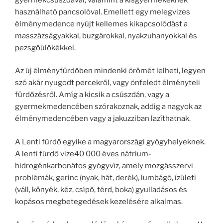
használható pancsolóval. Emellett egy melegvizes
élménymedence nyújt kellemes kikapcsolódást a
masszázságyakkal, buzgárokkal, nyakzuhanyokkal és
pezsgőülőkékkel.
Az új élményfürdőben mindenki örömét lelheti, legyen
szó akár nyugodt percekről, vagy önfeledt élményteli
fürdőzésről. Amíg a kicsik a csúszdán, vagy a
gyermekmedencében szórakoznak, addig a nagyok az
élménymedencében vagy a jakuzziban lazíthatnak.
A Lenti fürdő egyike a magyarországi gyógyhelyeknek.
A lenti fürdő vize40 000 éves nátrium-
hidrogénkarbonátos gyógyvíz, amely mozgásszervi
problémák, gerinc (nyak, hát, derék), lumbágó, ízületi
(váll, könyék, kéz, csípő, térd, boka) gyulladásos és
kopásos megbetegedések kezelésére alkalmas.