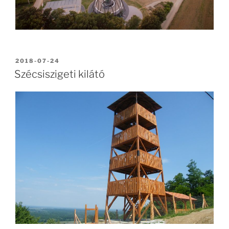
BEKÜLDVE:
2018-07-24
Szécsiszigeti kilátó