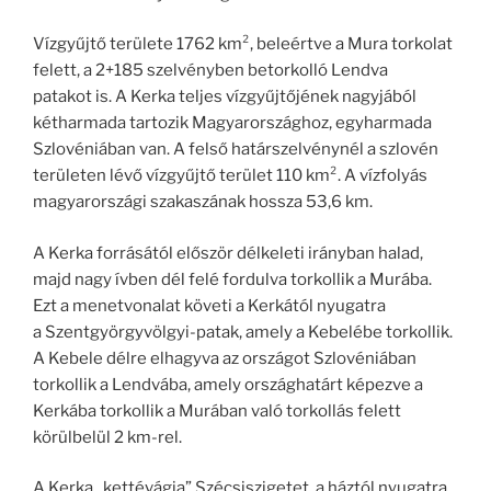
Vízgyűjtő területe 1762 km², beleértve a Mura torkolat
felett, a 2+185 szelvényben betorkolló Lendva
patakot is. A Kerka teljes vízgyűjtőjének nagyjából
kétharmada tartozik Magyarországhoz, egyharmada
Szlovéniában van. A felső határszelvénynél a szlovén
területen lévő vízgyűjtő terület 110 km². A vízfolyás
magyarországi szakaszának hossza 53,6 km.
A Kerka forrásától először délkeleti irányban halad,
majd nagy ívben dél felé fordulva torkollik a Murába.
Ezt a menetvonalat követi a Kerkától nyugatra
a Szentgyörgyvölgyi-patak, amely a Kebelébe torkollik.
A Kebele délre elhagyva az országot Szlovéniában
torkollik a Lendvába, amely országhatárt képezve a
Kerkába torkollik a Murában való torkollás felett
körülbelül 2 km-rel.
A Kerka „kettévágja” Szécsiszigetet, a háztól nyugatra