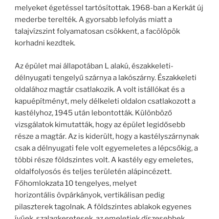
melyeket égetéssel tartósítottak. 1968-ban a Kerkát új
mederbe terelték. A gyorsabb lefolyás miatt a
talajvízszint folyamatosan csökkent, a facölöpök
korhadni kezdtek.
Az épület mai állapotában L alakú, északkeleti-
délnyugati tengelyű szárnya a lakószárny. Északkeleti
oldalához magtár csatlakozik. A volt istállókat és a
kapuépítményt, mely délkeleti oldalon csatlakozott a
kastélyhoz, 1945 után lebontották. Különböző
vizsgálatok kimutatták, hogy az épület legidősebb
része a magtár. Az is kiderült, hogy a kastélyszárnynak
csak a délnyugati fele volt egyemeletes a lépcsőkig, a
többi része földszintes volt. A kastély egy emeletes,
oldalfolyosós és teljes területén alápincézett.
Főhomlokzata 10 tengelyes, melyet
horizontális övpárkányok, vertikálisan pedig
pilaszterek tagolnak. A földszintes ablakok egyenes
ívűek, szalagkeretesek, az emeletiek díszesebbek,