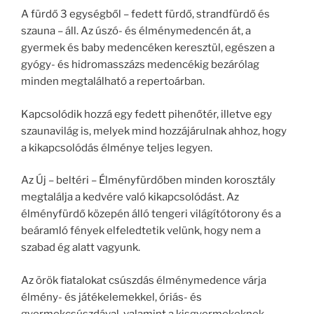
A fürdő 3 egységből – fedett fürdő, strandfürdő és
szauna – áll. Az úszó- és élménymedencén át, a
gyermek és baby medencéken keresztül, egészen a
gyógy- és hidromasszázs medencékig bezárólag
minden megtalálható a repertoárban.
Kapcsolódik hozzá egy fedett pihenőtér, illetve egy
szaunavilág is, melyek mind hozzájárulnak ahhoz, hogy
a kikapcsolódás élménye teljes legyen.
Az Új – beltéri – Élményfürdőben minden korosztály
megtalálja a kedvére való kikapcsolódást. Az
élményfürdő közepén álló tengeri világítótorony és a
beáramló fények elfeledtetik velünk, hogy nem a
szabad ég alatt vagyunk.
Az örök fiatalokat csúszdás élménymedence
v
árja
élmény- és játékelemekkel, óriás- és
gyermekcsúszdával, valamint a kisgyermekeknek