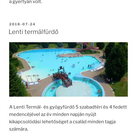
a gyertyán volt.
BEKÜLDVE:
2018-07-24
Lenti termálfürdő
A Lenti Termál- és gyógyfürdő 5 szabadtéri és 4 fedett
medencéjével az év minden napján nyújt
kikapcsolódási lehetőséget a család minden tagja
számára.