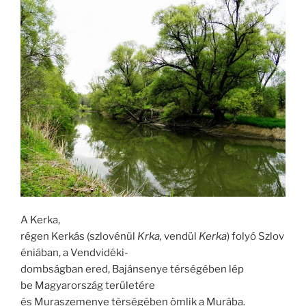
A Kerka,
régen Kerkás (szlovénül
Krka,
vendül
Kerka
) folyó Szlov
éniában, a Vendvidéki-
dombságban ered, Bajánsenye térségében lép
be Magyarország területére
és Muraszemenye térségében ömlik a Murába.