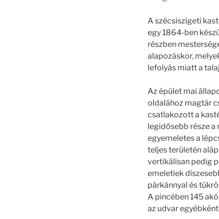
A szécsiszigeti kast
egy 1864-ben készül
részben mestersége
alapozáskor, melyek
lefolyás miatt a ta
Az épület mai állap
oldalához magtár csa
csatlakozott a kast
legidősebb része a m
egyemeletes a lépcső
teljes területén al
vertikálisan pedig 
emeletiek díszesebb
párkánnyal és tükrö
A pincében 145 akós 
az udvar egyébként 