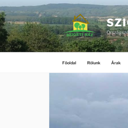
Tartalomhoz
SZI
Országszé
Főoldal
Rólunk
Árak