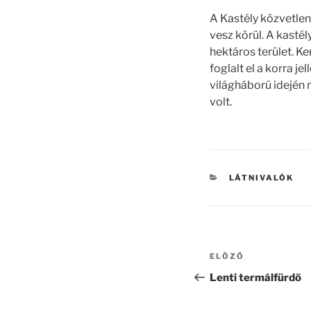
A Kastély közvetlen
vesz körül. A kasté
hektáros terület. Ke
foglalt el a korra j
világháború idején 
volt.
KATEGÓRIÁK
LÁTNIVALÓK
Bejegyzés
Korábbi
ELŐZŐ
navigáció
bejegyzés
Lenti termálfürdő