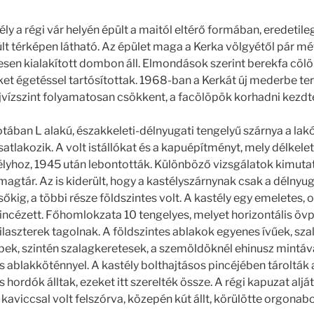
ély a régi vár helyén épült a maitól eltérő formában, eredetileg
t térképen látható. Az épület maga a Kerka völgyétől pár mé
sen kialakított dombon áll. Elmondások szerint berekfa cöl
et égetéssel tartósítottak. 1968-ban a Kerkát új mederbe te
lajvízszint folyamatosan csökkent, a facölöpök korhadni kezdt
otában L alakú, északkeleti-délnyugati tengelyű szárnya a lak
tlakozik. A volt istállókat és a kapuépítményt, mely délkelet
élyhoz, 1945 után lebontották. Különböző vizsgálatok kimutat
agtár. Az is kiderült, hogy a kastélyszárnynak csak a délnyuga
kig, a többi része földszintes volt. A kastély egy emeletes, 
ápincézett. Főhomlokzata 10 tengelyes, melyet horizontális öv
pilaszterek tagolnak. A földszintes ablakok egyenes ívűek, sza
ek, szintén szalagkeretesek, a szemöldöknél ehinusz mintával
s ablakköténnyel. A kastély bolthajtásos pincéjében tárolták
hordók álltak, ezeket itt szerelték össze. A régi kapuzat alját
kaviccsal volt felszórva, közepén kút állt, körülötte orgonab