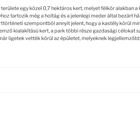
 területe egy közel 0,7 hektáros kert, melyet félkör alakban a
lyhoz tartozik még a holtág és a jelenlegi meder által bezárt 
rttörténeti szempontból annyit jelent, hogy a kastély körül min
ellemző kialakítású kert, a park többi része gazdasági célokat 
már ligetek vették körül az épületet, melyeknek legjellemzőbb