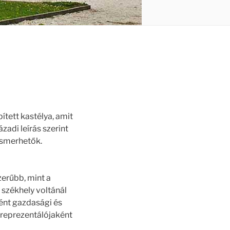
tett kastélya, amit
ázadi leírás szerint
lismerhetők.
zerűbb, mint a
 székhely voltánál
ént gazdasági és
 reprezentálójaként