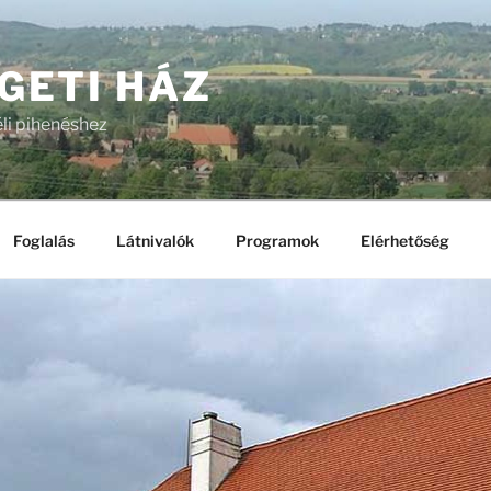
GETI HÁZ
li pihenéshez
Foglalás
Látnivalók
Programok
Elérhetőség