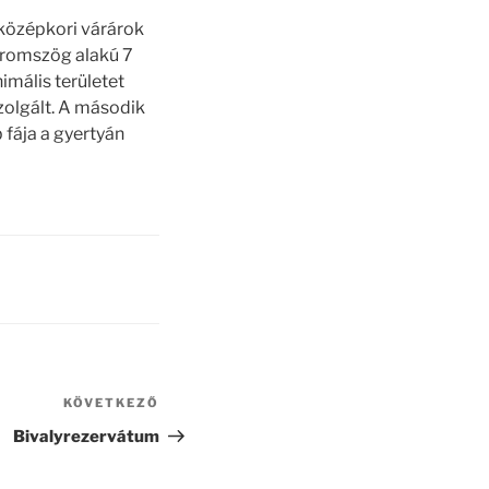
 középkori várárok
háromszög alakú 7
imális területet
szolgált. A második
 fája a gyertyán
KÖVETKEZŐ
Következő
bejegyzés
Bivalyrezervátum