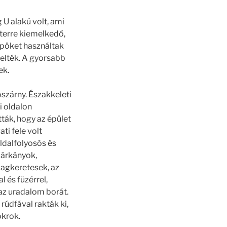
 U alakú volt, ami
terre kiemelkedő,
öpöket használtak
relték. A gyorsabb
ek.
ószárny. Északkeleti
i oldalon
ták, hogy az épület
ti fele volt
oldalfolyosós és
párkányok,
lagkeretesek, az
 és füzérrel,
 az uradalom borát.
 rúdfával rakták ki,
okrok.