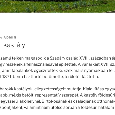
Ő:
ADMIN
i kastély
számú telken magasodik a Szapáry család XVIII. században épí
egy részének a felhasználásával építettek. A vár árkait XVII. sz
l, amit fapalánkok egészítettek ki. Ezek ma is nyomaikban fe
 1871-ben a tiszttartó betömette, területét fásította.
barokk kastélyok jellegzetességeit mutatja. Kialakítása egys
abb, mégis betölti reprezentatív szerepét. A kastély földesúri
 egyszerű lakóhelynél. Birtokosának és családjának otthonak
zpontjaként, valamint nem utolsó sorban a földesúri hatalom