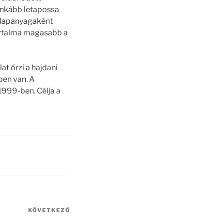
 inkább letapossa
s alapanyagaként
tartalma magasabb a
t őrzi a hajdani
ben van. A
1999-ben. Célja a
KÖVETKEZŐ
Következő