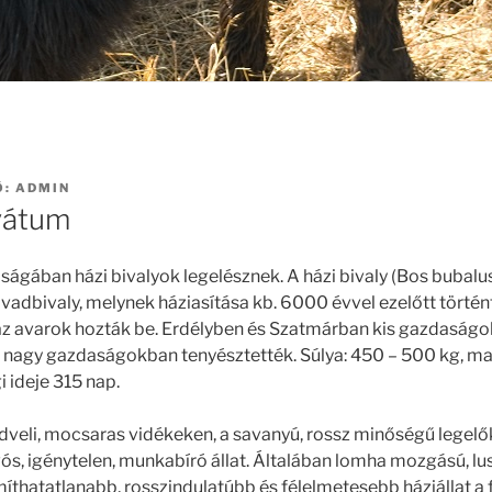
Ő:
ADMIN
vátum
ágában házi bivalyok legelésznek. A házi bivaly (Bos bubal
ai vadbivaly, melynek háziasítása kb. 6000 évvel ezelőtt törté
az avarok hozták be. Erdélyben és Szatmárban kis gazdasá
 nagy gazdaságokban tenyésztették. Súlya: 450 – 500 kg, 
 ideje 315 nap.
dveli, mocsaras vidékeken, a savanyú, rossz minőségű legelőkö
ós, igénytelen, munkabíró állat. Általában lomha mozgású, lust
míthatatlanabb, rosszindulatúbb és félelmetesebb háziállat a