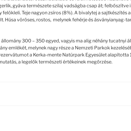
ngerlik, gyáva természete szilaj vadságba csap át; felbőszítve
felökleli. Teje nagyon zsíros (8%). A bivalytej a sajtkészíté
lt. Húsa vöröses, rostos, melynek fehérje és ásványianyag-
llomány 300 – 350 egyed, vagyis ma alig néhány tucatnyi álla
ány emlékét, melynek nagy része a Nemzeti Parkok kezelésé
yrezervátumot a Kerka-mente Natúrpark Egyesület alapította 
utatás, a legelők természeti értékeinek megőrzése.