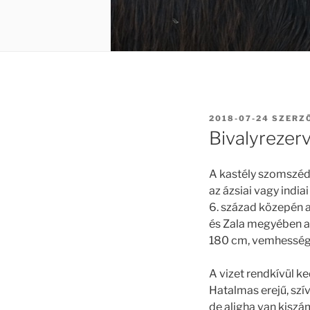
BEKÜLDVE:
2018-07-24
SZERZ
Bivalyrezer
A kastély szomszéds
az ázsiai vagy indi
6. század közepén 
és Zala megyében a
180 cm, vemhességi
A vizet rendkívül ke
Hatalmas erejű, szív
de aligha van kiszá