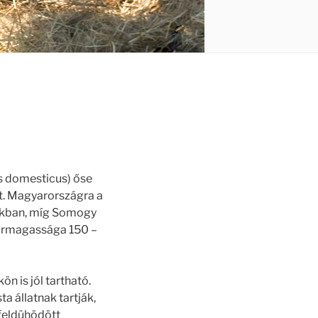
us domesticus) őse
nt. Magyarországra a
gokban, míg Somogy
marmagassága 150 –
n is jól tartható.
a állatnak tartják,
 feldühödött