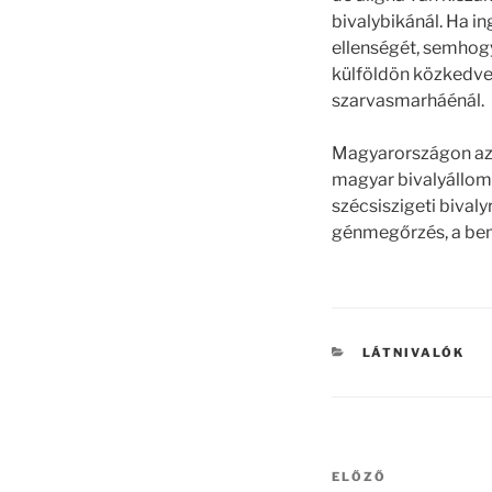
bivalybikánál. Ha i
ellenségét, semhogy 
külföldön közkedve
szarvasmarháénál.
Magyarországon az á
magyar bivalyállom
szécsiszigeti bival
génmegőrzés, a bem
KATEGÓRIÁK
LÁTNIVALÓK
Bejegyzés
Korábbi
ELŐZŐ