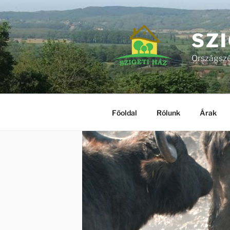
Tartalomhoz
SZI
Országszé
Főoldal
Rólunk
Árak