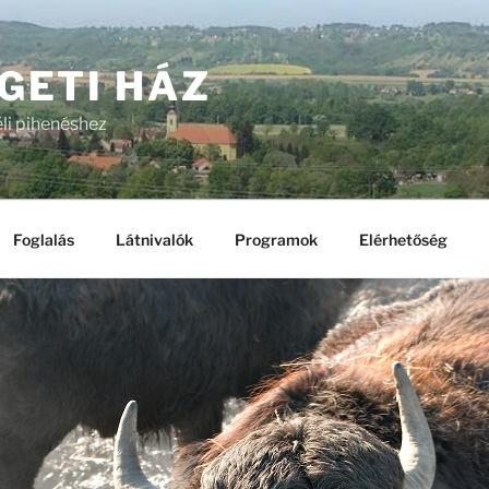
GETI HÁZ
li pihenéshez
Foglalás
Látnivalók
Programok
Elérhetőség