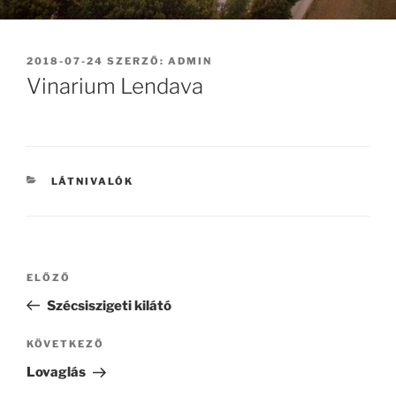
BEKÜLDVE:
2018-07-24
SZERZŐ:
ADMIN
Vinarium Lendava
KATEGÓRIÁK
LÁTNIVALÓK
Bejegyzés
Korábbi
ELŐZŐ
navigáció
bejegyzés
Szécsiszigeti kilátó
Következő
KÖVETKEZŐ
bejegyzés
Lovaglás