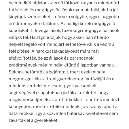
be mindkét oldalon az erdő fái közé, ugyanis mindenütt
futóárkok és megfigyelőállások nyomait találjuk, ha jól
kinyitjuk szemeinket. Leérve a völgybe, egyre nagyobb
erődítményekre találunk. Az addigi kerek megfigyelő
kupolákat itt lövegállások, tüzérségi megfigyelőállások
váltják fel. Ha átgondoljuk, hogy akkoriban itt erdő
helyett legelő volt, mindjárt érthetővé válik a védmű
felépítése. A harckocsiakadályokat mára már
eltávolították, de az állások és parancsnoki
erődítmények még mindig kitűnő állapotban vannak.
Soknak betömték a bejáratait, mert ezek mindig
megmozgatták az itteni gyereksereg fantáziáját és a
mindenszentekkor elcsent gyertyacsonkok
segítségével csapatokban járták a területet, hogy
megismerkedjenek a sötét titkokkal. Tehették mindezt
könnyedén, mert errefelé mindenki jó viszonyt ápolt a
határőrökkel, így a közvetlen határsáv kivételével nem
zavarták el a gyerekeket.