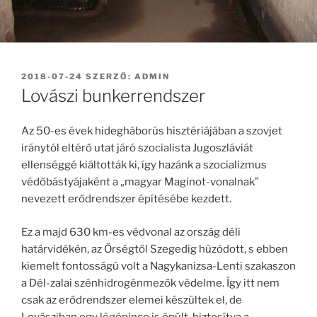
BEKÜLDVE:
2018-07-24
SZERZŐ:
ADMIN
Lovászi bunkerrendszer
Az 50-es évek hidegháborús hisztériájában a szovjet
iránytól eltérő utat járó szocialista Jugoszláviát
ellenséggé kiáltották ki, így hazánk a szocializmus
védőbástyájaként a „magyar Maginot-vonalnak”
nevezett erődrendszer építésébe kezdett.
Ez a majd 630 km-es védvonal az ország déli
határvidékén, az Őrségtől Szegedig húzódott, s ebben
kiemelt fontosságú volt a Nagykanizsa-Lenti szakaszon
a Dél-zalai szénhidrogénmezők védelme. Így itt nem
csak az erődrendszer elemei készültek el, de
Lovásziban egy légópince is épült, biztosítva a