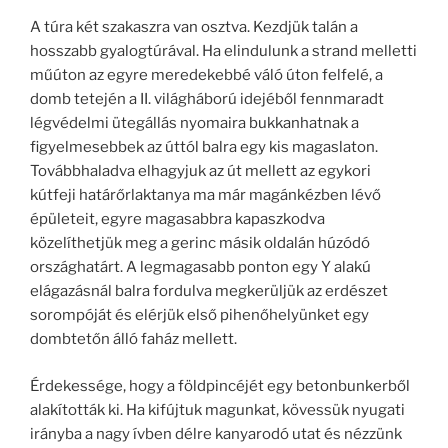
A túra két szakaszra van osztva. Kezdjük talán a
hosszabb gyalogtúrával. Ha elindulunk a strand melletti
műúton az egyre meredekebbé váló úton felfelé, a
domb tetején a II. világháború idejéből fennmaradt
légvédelmi ütegállás nyomaira bukkanhatnak a
figyelmesebbek az úttól balra egy kis magaslaton.
Továbbhaladva elhagyjuk az út mellett az egykori
kútfeji határőrlaktanya ma már magánkézben lévő
épületeit, egyre magasabbra kapaszkodva
közelíthetjük meg a gerinc másik oldalán húzódó
országhatárt. A legmagasabb ponton egy Y alakú
elágazásnál balra fordulva megkerüljük az erdészet
sorompóját és elérjük első pihenőhelyünket egy
dombtetőn álló faház mellett.
Érdekessége, hogy a földpincéjét egy betonbunkerből
alakították ki. Ha kifújtuk magunkat, kövessük nyugati
irányba a nagy ívben délre kanyarodó utat és nézzünk