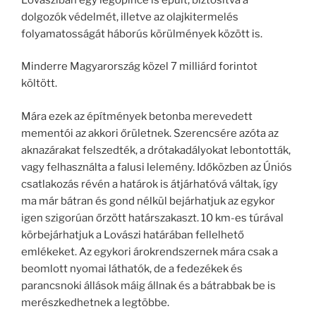
dolgozók védelmét, illetve az olajkitermelés
folyamatosságát háborús körülmények között is.
Minderre Magyarország közel 7 milliárd forintot
költött.
Mára ezek az építmények betonba merevedett
mementói az akkori őrületnek. Szerencsére azóta az
aknazárakat felszedték, a drótakadályokat lebontották,
vagy felhasználta a falusi lelemény. Időközben az Úniós
csatlakozás révén a határok is átjárhatóvá váltak, így
ma már bátran és gond nélkül bejárhatjuk az egykor
igen szigorúan őrzött határszakaszt. 10 km-es túrával
körbejárhatjuk a Lovászi határában fellelhető
emlékeket. Az egykori árokrendszernek mára csak a
beomlott nyomai láthatók, de a fedezékek és
parancsnoki állások máig állnak és a bátrabbak be is
merészkedhetnek a legtöbbe.