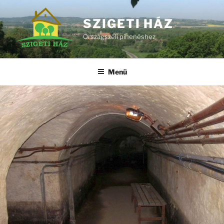
Tartalomhoz
SZIGETI HÁZ
Országszéli pihenéshez
Menü