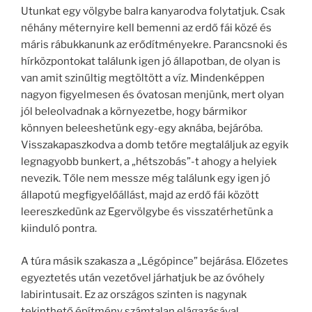
Utunkat egy völgybe balra kanyarodva folytatjuk. Csak
néhány méternyire kell bemenni az erdő fái közé és
máris rábukkanunk az erődítményekre. Parancsnoki és
hírközpontokat találunk igen jó állapotban, de olyan is
van amit szinűltig megtöltött a víz. Mindenképpen
nagyon figyelmesen és óvatosan menjünk, mert olyan
jól beleolvadnak a környezetbe, hogy bármikor
könnyen beleeshetünk egy-egy aknába, bejáróba.
Visszakapaszkodva a domb tetőre megtaláljuk az egyik
legnagyobb bunkert, a „hétszobás”-t ahogy a helyiek
nevezik. Tőle nem messze még találunk egy igen jó
állapotú megfigyelőállást, majd az erdő fái között
leereszkedünk az Egervölgybe és visszatérhetünk a
kiinduló pontra.
A túra másik szakasza a „Légópince” bejárása. Előzetes
egyeztetés után vezetővel járhatjuk be az óvóhely
labirintusait. Ez az országos szinten is nagynak
tekinthető építmény számtalan elágazásával,