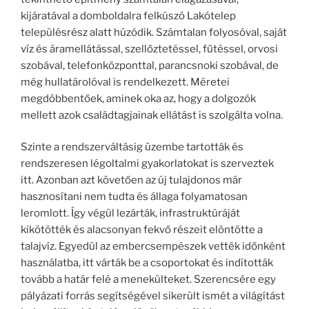
kijáratával a domboldalra felkúszó Lakótelep
településrész alatt húzódik. Számtalan folyosóval, saját
víz és áramellátással, szellőztetéssel, fűtéssel, orvosi
szobával, telefonközponttal, parancsnoki szobával, de
még hullatárolóval is rendelkezett. Méretei
megdöbbentőek, aminek oka az, hogy a dolgozók
mellett azok családtagjainak ellátást is szolgálta volna.
Szinte a rendszerváltásig üzembe tartották és
rendszeresen légoltalmi gyakorlatokat is szerveztek
itt. Azonban azt követően az új tulajdonos már
hasznosítani nem tudta és állaga folyamatosan
leromlott. Így végül lezárták, infrastruktúráját
kikötötték és alacsonyan fekvő részeit elöntötte a
talajvíz. Egyedül az embercsempészek vették időnként
használatba, itt várták be a csoportokat és indították
tovább a határ felé a menekülteket. Szerencsére egy
pályázati forrás segítségével sikerült ismét a világítást