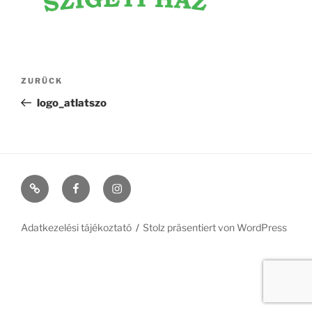
Beitragsnavigation
Vorheriger
ZURÜCK
Beitrag
logo_atlatszo
Szécsiszigeti
#11
#368
vendégház
(kein
(kein
falusi
Titel)
Titel)
Adatkezelési tájékoztató
Stolz präsentiert von WordPress
pihenéshez