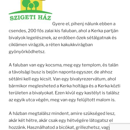
Gyere el, pihenj nálunk ebben a
csendes, 200 fős zalai kis faluban, ahol a Kerka partján
bivalyok legelésznek, az erdőben őzek sétálgatnak és
ciklámen virágzik, a réten kakukkvirágban
gyönyörködhetsz.
A faluban van egy kocsma, meg egy templom, és talán
a távolsági busz is bejön naponta egyszer, de ahhoz
sétálni kell egy kicsit. Van egy bivalyrezervátum, ahol
bármikor meglesheted a Kerka holtága és a Kerka közti
területen a bivalyokat. Ezen kívül egy kastélyt is találsz
az egyik utca végén, meg van egy felújított malom is.
A házban megtalálsz mindent, amire szükséged lesz,
akár két hétre, akár csak egy hétvégére látogatsz el
hozzánk. Használhatod a bicókat, grillezhetsz, vagy