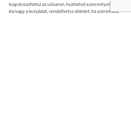
bográcsozhatsz az udvaron, hozhatod a porontyot is,
és/vagy a kutyádat, rendelhetsz ebédet, ha szeretnéd,
lovagolhatsz, vagy lovaskocsival körülnézhetsz a
környéken, sétálhatsz az erdőben, vagy a patakparton,
felsétálhatsz a hegyre a kilátóhoz, mehetsz
traktortúrára is, sőt, ha szeretnéd, akár kapálhatsz is a
kertben! Ha lenyírod a füvet, kedvezményt is kaphatsz
a szállásdíjból.
Elfértek akár tízen is a házban (nyolcan ágyon, ketten
kinyitható kanapén). 2020-21-ben felújítottuk a belső
tereket, és elkészült az új terasz is. Találsz edényeket,
etetőszéket, mosógépet, mosogatógépet, kávéfőzőt,
mikrót, netet, és ha tényleg nem tudsz mit kezdeni
magaddal, felőlem a TV-t is bekapcsolhatod, bár nem
hiszem, hogy ezért jössz.
Ha “távolabb” is körülnéznél, sok érdekes látnivaló van
a környéken. A szomszédban van a Lenti termálfürdő