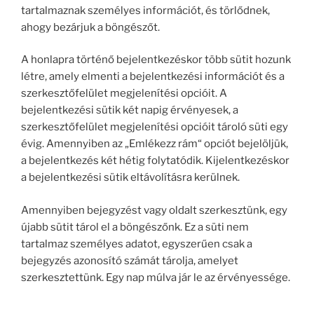
tartalmaznak személyes információt, és törlődnek,
ahogy bezárjuk a böngészőt.
A honlapra történő bejelentkezéskor több sütit hozunk
létre, amely elmenti a bejelentkezési információt és a
szerkesztőfelület megjelenítési opcióit. A
bejelentkezési sütik két napig érvényesek, a
szerkesztőfelület megjelenítési opcióit tároló süti egy
évig. Amennyiben az „Emlékezz rám“ opciót bejelöljük,
a bejelentkezés két hétig folytatódik. Kijelentkezéskor
a bejelentkezési sütik eltávolításra kerülnek.
Amennyiben bejegyzést vagy oldalt szerkesztünk, egy
újabb sütit tárol el a böngészőnk. Ez a süti nem
tartalmaz személyes adatot, egyszerűen csak a
bejegyzés azonosító számát tárolja, amelyet
szerkesztettünk. Egy nap múlva jár le az érvényessége.