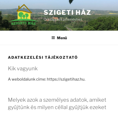
Zum
Inhalt
SZIGETI HÁZ
springen
Országszéli pihenéshez
Menü
ADATKEZELÉSI TÁJÉKOZTATÓ
Kik vagyunk
A weboldalunk címe: https://szigetihaz.hu.
Melyek azok a személyes adatok, amiket
gyűjtünk és milyen céllal gyűjtjük ezeket