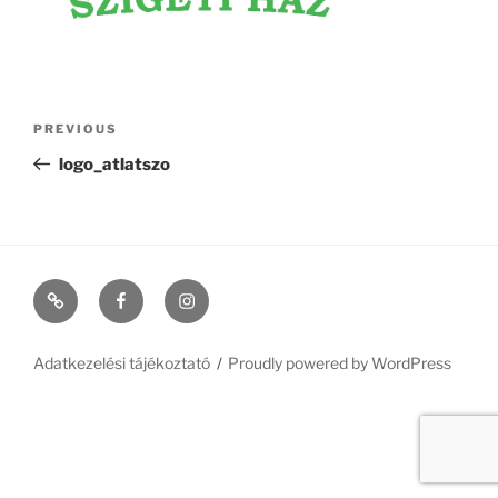
Post
Previous
PREVIOUS
navigation
Post
logo_atlatszo
Szécsiszigeti
#11
#368
vendégház
(no
(no
falusi
title)
title)
Adatkezelési tájékoztató
Proudly powered by WordPress
pihenéshez