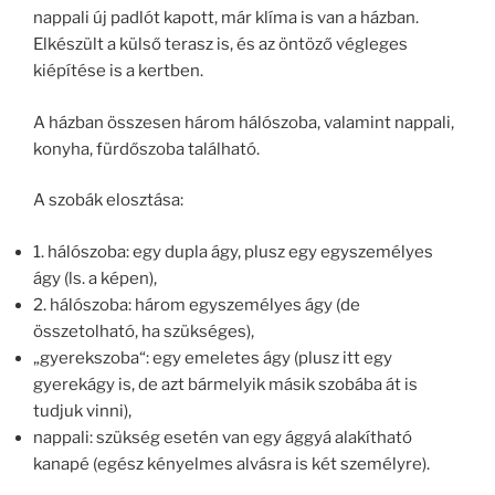
nappali új padlót kapott, már klíma is van a házban.
Elkészült a külső terasz is, és az öntöző végleges
kiépítése is a kertben.
A házban összesen három hálószoba, valamint nappali,
konyha, fürdőszoba található.
A szobák elosztása:
1. hálószoba: egy dupla ágy, plusz egy egyszemélyes
ágy (ls. a képen),
2. hálószoba: három egyszemélyes ágy (de
összetolható, ha szükséges),
„gyerekszoba“: egy emeletes ágy (plusz itt egy
gyerekágy is, de azt bármelyik másik szobába át is
tudjuk vinni),
nappali: szükség esetén van egy ággyá alakítható
kanapé (egész kényelmes alvásra is két személyre).