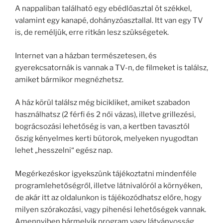
A nappaliban található egy ebédlőasztal öt székkel,
valamint egy kanapé, dohányzóasztallal. Itt van egy TV
is, de reméljük, erre ritkán lesz szükségetek.
Internet van a házban természetesen, és
gyerekcsatornák is vannak a TV-n, de filmeket is találsz,
amiket bármikor megnézhetsz.
A ház körül találsz még bicikliket, amiket szabadon
használhatsz (2 férfi és 2 női vázas), illetve grillezési,
bográcsozási lehetőség is van, a kertben tavasztól
őszig kényelmes kerti bútorok, melyeken nyugodtan
lehet „hesszelni“ egész nap.
Megérkezéskor igyekszünk tájékoztatni mindenféle
programlehetőségről, illetve látnivalóról a környéken,
de akár itt az oldalunkon is tájékozódhatsz előre, hogy
milyen szórakozási, vagy pihenési lehetőségek vannak.
Amennyiben bármelyik program vagy látványosság