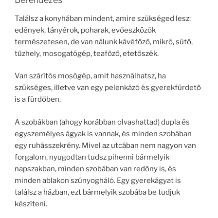
Találsz a konyhában mindent, amire szükséged lesz:
edények, tányérok, poharak, evőeszközök
természetesen, de van nálunk kávéfőző, mikró, sütő,
tűzhely, mosogatógép, teafőző, etetőszék.
Van szárítós mosógép, amit használhatsz, ha
szükséges, illetve van egy pelenkázó és gyerekfürdető
is a fürdőben.
A szobákban (ahogy korábban olvashattad) dupla és
egyszemélyes ágyak is vannak, és minden szobában
egy ruhásszekrény. Mivel az utcában nem nagyon van
forgalom, nyugodtan tudsz pihenni bármelyik
napszakban, minden szobában van redőny is, és
minden ablakon szúnyogháló. Egy gyerekágyat is
találsz a házban, ezt bármelyik szobába be tudjuk
készíteni.