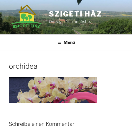
Zum
Inhalt
SZIGETI HÁZ
springen
Országszéli pihenéshez
Menü
orchidea
Schreibe einen Kommentar