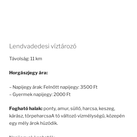
Lendvadedesi víztározó
Távolság: 11 km
Horgászjegy ára:
– Napijegy árak: Felnőtt napijegy: 3500 Ft
– Gyermek napijegy: 2000 Ft
Fogható halak:
ponty, amur, süllő, harcsa, keszeg,
kárász, törpeharcsaA tó változó vízmélységű, közepén
egy mély árok húzódik.