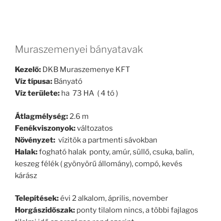
Muraszemenyei bányatavak
Kezelő:
DKB Muraszemenye KFT
Víz típusa:
Bányató
Víz területe:
ha 73 HA ( 4 tó )
Átlagmélység:
2.6 m
Fenékviszonyok:
változatos
Növényzet:
vízitök a partmenti sávokban
Halak:
fogható halak ponty, amúr, süllő, csuka, balin,
keszeg félék ( gyönyörű állomány), compó, kevés
kárász
Telepítések:
évi 2 alkalom, április, november
Horgászidőszak:
ponty tilalom nincs, a többi fajlagos