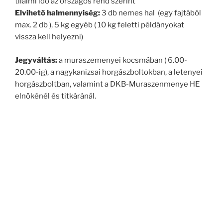
tilalmi idő az országos rend szerint
Elvihető halmennyiség:
3 db nemes hal (egy fajtából
max. 2 db ), 5 kg egyéb ( 10 kg feletti példányokat
vissza kell helyezni)
Jegyváltás:
a muraszemenyei kocsmában ( 6.00-
20.00-ig), a nagykanizsai horgászboltokban, a letenyei
horgászboltban, valamint a DKB-Muraszenmenye HE
elnökénél és titkáránál.