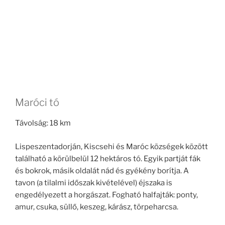
Maróci tó
Távolság: 18 km
Lispeszentadorján, Kiscsehi és Maróc községek között
található a körülbelül 12 hektáros tó. Egyik partját fák
és bokrok, másik oldalát nád és gyékény borítja. A
tavon (a tilalmi időszak kivételével) éjszaka is
engedélyezett a horgászat. Fogható halfajták: ponty,
amur, csuka, süllő, keszeg, kárász, törpeharcsa.