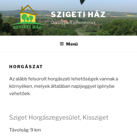
Zum
Inhalt
SZIGETI HÁZ
springen
Országszéli pihenéshez
Menü
HORGÁSZAT
Az alább felsorolt horgászati lehetőségek vannak a
környéken, melyek általában napijeggyel igénybe
vehetőek.
Sziget Horgászegyesület, Kissziget
Távolság: 9 km