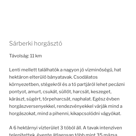
Sárberki horgásztó
Távolság: 11 km
Lenti mellett találhatók a nagyon jó vízminőségű, hat
hektáron elterülő bányatavak. Csodálatos
környezetben, stégekről és a tó partjáról lehet pecázni
pontyot, amurt, csukát, süllőt, harcsát, keszeget,
kárászt, sügért, törpeharcsát, naphalat. Egész évben
horgászversenyekkel, rendezvényekkel várják mind a
horgászokat, mind a pihenni, kikapcsolódni vágyókat.
A 6 hektárnyi vízterület 3 tóból áll. A tavak intenzíven
telepítettek, évente átlagosan több mint 35 mázsa