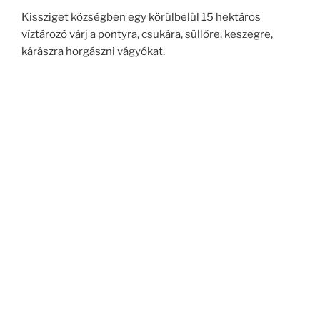
Kissziget községben egy körülbelül 15 hektáros
víztározó várj a pontyra, csukára, süllőre, keszegre,
kárászra horgászni vágyókat.