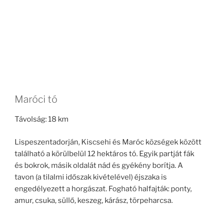
Maróci tó
Távolság: 18 km
Lispeszentadorján, Kiscsehi és Maróc községek között
található a körülbelül 12 hektáros tó. Egyik partját fák
és bokrok, másik oldalát nád és gyékény borítja. A
tavon (a tilalmi időszak kivételével) éjszaka is
engedélyezett a horgászat. Fogható halfajták: ponty,
amur, csuka, süllő, keszeg, kárász, törpeharcsa.