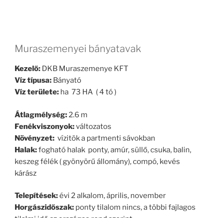
Muraszemenyei bányatavak
Kezelő:
DKB Muraszemenye KFT
Víz típusa:
Bányató
Víz területe:
ha 73 HA ( 4 tó )
Átlagmélység:
2.6 m
Fenékviszonyok:
változatos
Növényzet:
vízitök a partmenti sávokban
Halak:
fogható halak ponty, amúr, süllő, csuka, balin,
keszeg félék ( gyönyörű állomány), compó, kevés
kárász
Telepítések:
évi 2 alkalom, április, november
Horgászidőszak:
ponty tilalom nincs, a többi fajlagos