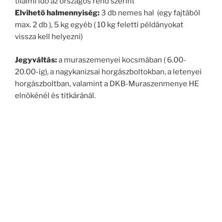
tilalmi idő az országos rend szerint
Elvihető halmennyiség:
3 db nemes hal (egy fajtából
max. 2 db ), 5 kg egyéb ( 10 kg feletti példányokat
vissza kell helyezni)
Jegyváltás:
a muraszemenyei kocsmában ( 6.00-
20.00-ig), a nagykanizsai horgászboltokban, a letenyei
horgászboltban, valamint a DKB-Muraszenmenye HE
elnökénél és titkáránál.