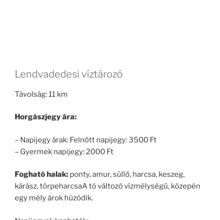
Lendvadedesi víztározó
Távolság: 11 km
Horgászjegy ára:
– Napijegy árak: Felnőtt napijegy: 3500 Ft
– Gyermek napijegy: 2000 Ft
Fogható halak:
ponty, amur, süllő, harcsa, keszeg,
kárász, törpeharcsaA tó változó vízmélységű, közepén
egy mély árok húzódik.