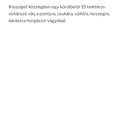
Kissziget községben egy körülbelül 15 hektáros
víztározó várj a pontyra, csukára, süllőre, keszegre,
kárászra horgászni vágyókat.