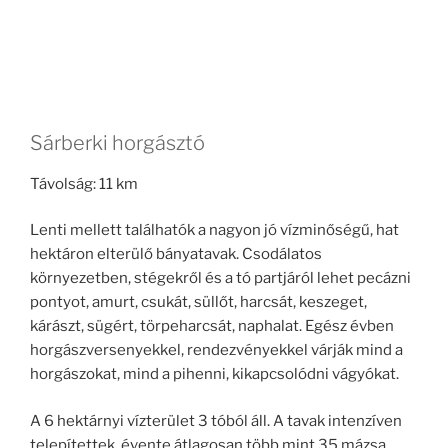
Sárberki horgásztó
Távolság: 11 km
Lenti mellett találhatók a nagyon jó vízminőségű, hat
hektáron elterülő bányatavak. Csodálatos
környezetben, stégekről és a tó partjáról lehet pecázni
pontyot, amurt, csukát, süllőt, harcsát, keszeget,
kárászt, sügért, törpeharcsát, naphalat. Egész évben
horgászversenyekkel, rendezvényekkel várják mind a
horgászokat, mind a pihenni, kikapcsolódni vágyókat.
A 6 hektárnyi vízterület 3 tóból áll. A tavak intenzíven
telepítettek, évente átlagosan több mint 35 mázsa