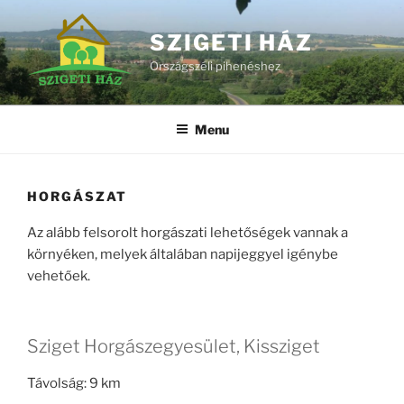
Skip
to
SZIGETI HÁZ
content
Országszéli pihenéshez
Menu
HORGÁSZAT
Az alább felsorolt horgászati lehetőségek vannak a
környéken, melyek általában napijeggyel igénybe
vehetőek.
Sziget Horgászegyesület, Kissziget
Távolság: 9 km