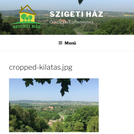
Zum
Inhalt
SZIGETI HÁZ
springen
Országszéli pihenéshez
Menü
cropped-kilatas.jpg