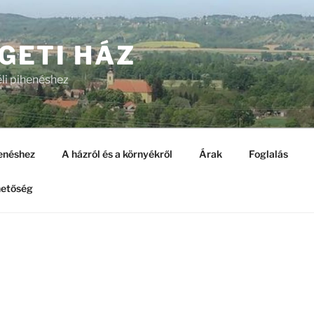
GETI HÁZ
li pihenéshez
henéshez
A házról és a környékről
Árak
Foglalás
hetőség