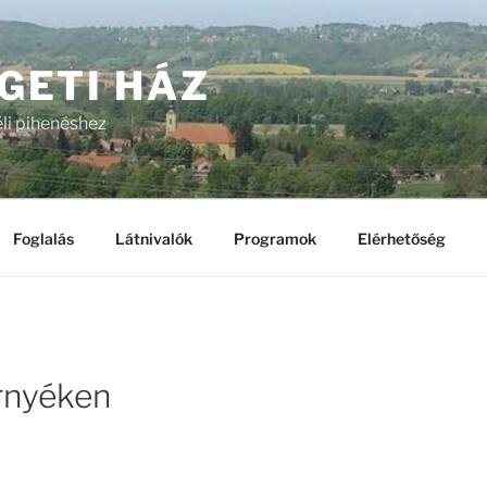
GETI HÁZ
li pihenéshez
Foglalás
Látnivalók
Programok
Elérhetőség
rnyéken