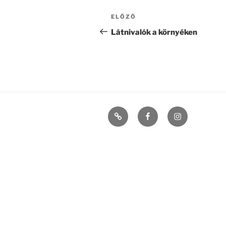
Bejegyzés
Korábbi
ELŐZŐ
navigáció
bejegyzés
Látnivalók a környéken
Szécsiszigeti
Facebook
Instagram
vendégház