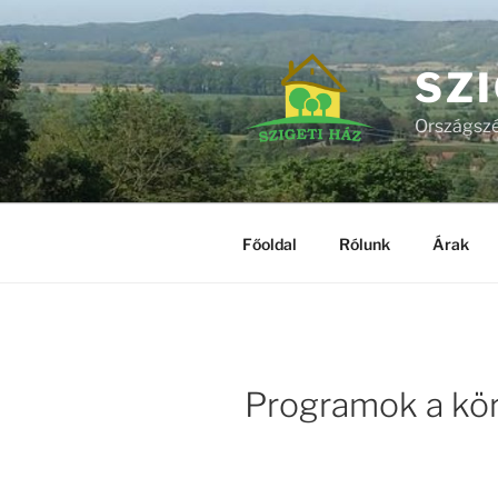
Tartalomhoz
SZI
Országszé
Főoldal
Rólunk
Árak
Programok a kö