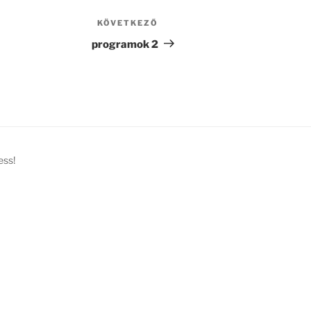
KÖVETKEZŐ
Következő
bejegyzés
programok 2
ess!