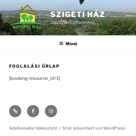
Zum
Inhalt
SZIGETI HÁZ
springen
Országszéli pihenéshez
Menü
FOGLALÁSI ŰRLAP
[booking resource_id=1]
Szécsiszigeti
#11
#368
vendégház
(kein
(kein
falusi
Titel)
Titel)
Adatkezelési tájékoztató
Stolz präsentiert von WordPress
pihenéshez