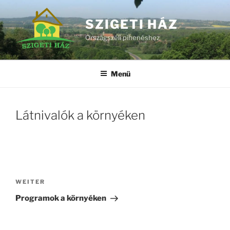
Zum
Inhalt
SZIGETI HÁZ
springen
Országszéli pihenéshez
Menü
Látnivalók a környéken
Beitragsnavigation
Nächster
WEITER
Beitrag
Programok a környéken