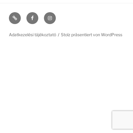
Szécsiszigeti
#11
#368
vendégház
(kein
(kein
falusi
Titel)
Titel)
Adatkezelési tájékoztató
Stolz präsentiert von WordPress
pihenéshez